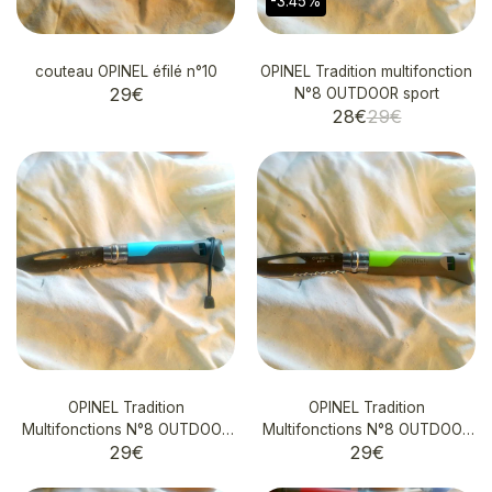
-3.45%
couteau OPINEL éfilé n°10
OPINEL Tradition multifonction
29
€
N°8 OUTDOOR sport
28
€
29
€
OPINEL Tradition
OPINEL Tradition
Multifonctions N°8 OUTDOOR
Multifonctions N°8 OUTDOOR
29
€
29
€
sports
sports