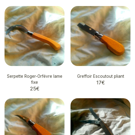
Serpette Roger-Orfévre lame
Greffoir Escoutout pliant
17
€
fixe
25
€