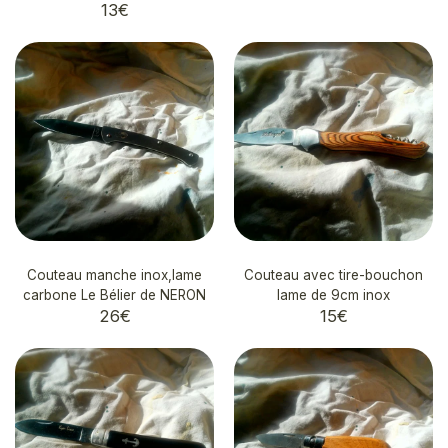
13
€
Couteau manche inox,lame
Couteau avec tire-bouchon
carbone Le Bélier de NERON
lame de 9cm inox
26
€
15
€